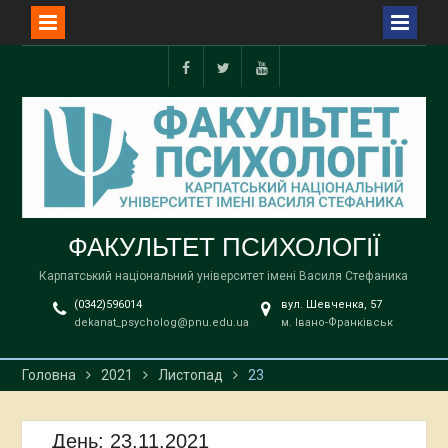
Перейти
до
Facebook
Twitter
YouTube
вмісту
ФАКУЛЬТЕТ ПСИХОЛОГІЇ
Карпатський національний університет імені Василя Стефаника
(0342)596014
вул. Шевченка, 57
dekanat_psycholog@pnu.edu.ua
м. Івано-Франківськ
Головна
2021
Листопад
23
День:
23.11.2021