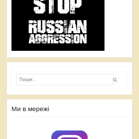
П
о
ш
у
к
:
Ми в мережі