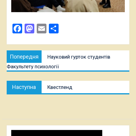
Facebook
Mastodon
Email
Поділитися
Навігація
Попередня
Попередня
Науковий гурток студентів
записів
публікація:
Факультету психології
Наступна
Наступна
Квестленд
публікація: