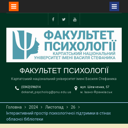
Перейти
до
Facebook
Twitter
YouTube
вмісту
ФАКУЛЬТЕТ ПСИХОЛОГІЇ
Карпатський національний університет імені Василя Стефаника
(0342)596014
вул. Шевченка, 57
dekanat_psycholog@pnu.edu.ua
м. Івано-Франківськ
Головна
2024
Листопад
26
Інтерактивний простір психологічної підтримки в стінах
обласної бібліотеки