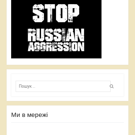
П
о
ш
у
к
:
Ми в мережі