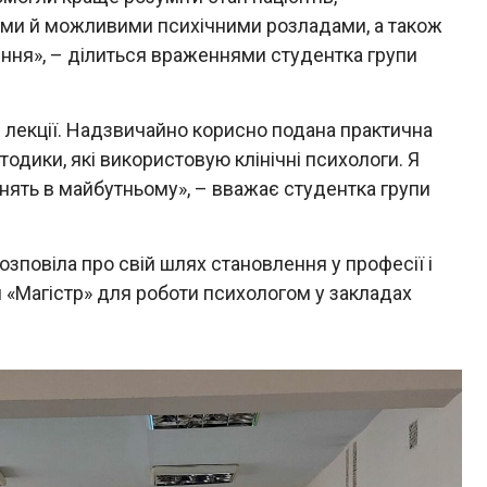
ами й можливими психічними розладами, а також
ння», – ділиться враженнями студентка групи
і лекції. Надзвичайно корисно подана практична
тодики, які використовую клінічні психологи. Я
анять в майбутньому», – вважає студентка групи
озповіла про свій шлях становлення у професії і
я «Магістр» для роботи психологом у закладах