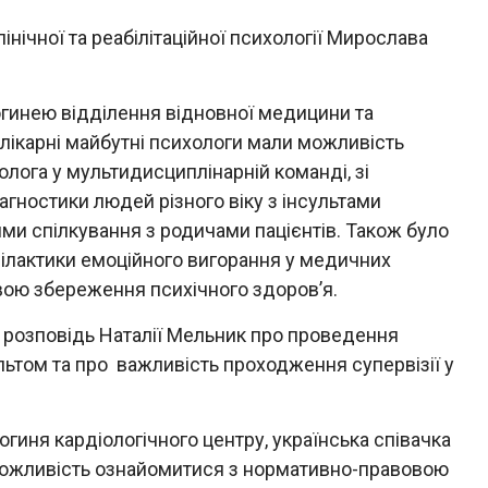
нічної та реабілітаційної психології Мирослава
гинею відділення відновної медицини та
ї лікарні майбутні психологи мали можливість
лога у мультидисциплінарній команді, зі
гностики людей різного віку з інсультами
ями спілкування з родичами пацієнтів. Також було
ілактики емоційного вигорання у медичних
вою збереження психічного здоров’я.
а розповідь Наталії Мельник про проведення
сультом та про важливість проходження супервізії у
гиня кардіологічного центру, українська співачка
жливість ознайомитися з нормативно-правовою