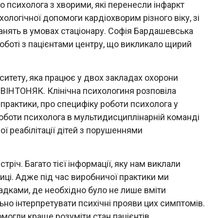
о психолога з хворими, які перенесли інфаркт
ологічної допомоги кардіохворим різного віку, зі
нять в умовах стаціонару. Софія Бардашевська
роботі з пацієнтами центру, що викликало щирий
ситету, яка працює у двох закладах охорони
а ВІНТОНЯК. Клінічна психологиня розповіла
 практики, про специфіку роботи психолога у
роботи психолога в мультидисциплінарній команді
ої реабілітації дітей з порушеннями
тріч. Багато тієї інформації, яку нам виклали
иці. Адже під час виробничої практики ми
адками, де необхідно було не лише вміти
ьно інтерпретувати психічні прояви цих симптомів.
омогли краще розуміти стан пацієнтів,