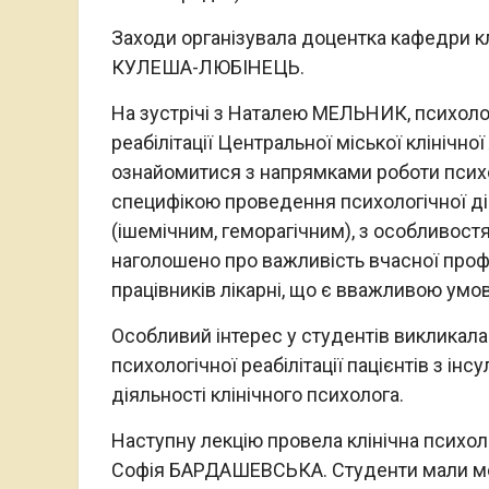
Заходи організувала доцентка кафедри клі
КУЛЕША-ЛЮБІНЕЦЬ.
На зустрічі з Наталею МЕЛЬНИК, психоло
реабілітації Центральної міської клінічно
ознайомитися з напрямками роботи психо
специфікою проведення психологічної діа
(ішемічним, геморагічним), з особливост
наголошено про важливість вчасної проф
працівників лікарні, що є вважливою умо
Особливий інтерес у студентів викликал
психологічної реабілітації пацієнтів з ін
діяльності клінічного психолога.
Наступну лекцію провела клінічна психоло
Софія БАРДАШЕВСЬКА. Студенти мали мо