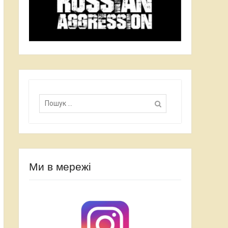
П
о
ш
у
к
:
Ми в мережі