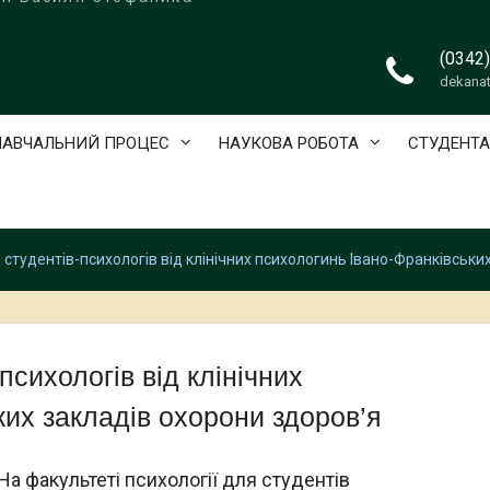
(0342
dekana
НАВЧАЛЬНИЙ ПРОЦЕС
НАУКОВА РОБОТА
СТУДЕНТ
я студентів-психологів від клінічних психологинь Івано-Франківськи
-психологів від клінічних
ких закладів охорони здоров’я
На факультеті психології для студентів