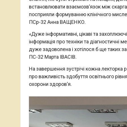
встановлювати взаємозв’язок між скарг
посприяли формуванню клінічного мисле
ПСр-32 Анна ВАЩЕНКО.
«Дуже інформативні, цікаві та захоплююч
інформація про техніки та діагностичні ме
дуже задоволена і хотілося б ще таких з
ПС-32 Марта ІВАСІВ.
На завершення зустрічі кожна лекторка р
про важливість здобуття освітнього рівн
охорони здоров’я.