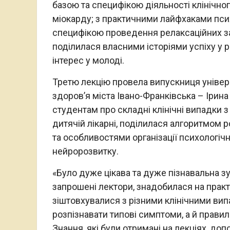
базою та специфікою діяльності клінічног
міокарду; з практичними лайфхаками псих
специфікою проведення релаксаційних за
поділилася власними історіями успіху у 
інтерес у молоді.
Третю лекцію провела випускниця універ
здоров’я міста Івано-Франківська – Ірин
студентам про складні клінічні випадки з
дитячій лікарні, поділилася алгоритмом 
та особливостями організації психологічн
нейророзвитку.
«Було дуже цікава та дуже пізнавальна зус
запрошені лектори, знадобилася на практ
зіштовхувалися з різними клінічними вип
розпізнавати типові симптоми, а й правил
Знання, які були отримані на лекціях, доп