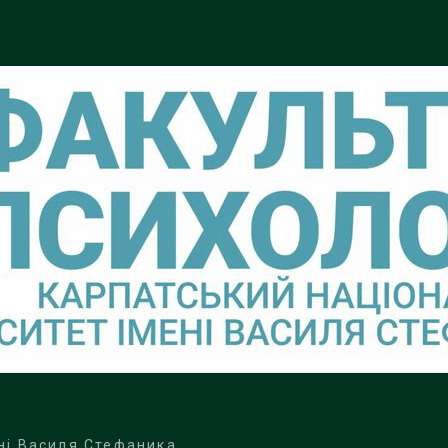
ні Василя Стефаника