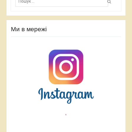
о
ш
у
к
:
Ми в мережі