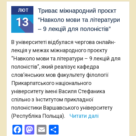
Триває міжнародний проєкт
ЛЮТ
13
“Навколо мови та літератури
– 9 лекцій для полоністів”
В університеті відбулася чергова онлайн-
лекція у межах міжнародного проєкту
“Навколо мови та літератури – 9 лекцій для
полоністів”, який реалізує кафедра
слов’янських мов факультету філології
Прикарпатського національного
університету імені Василя Стефаника
спільно з Інститутом прикладної
полоністики Варшавського університету
(Республіка Польща).
Читати далі
Facebook
Mastodon
Email
Поділитися