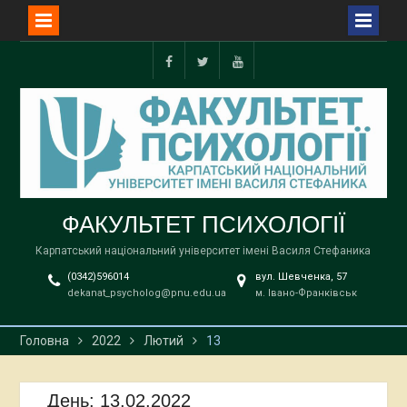
Перейти
до
Facebook
Twitter
YouTube
вмісту
ФАКУЛЬТЕТ ПСИХОЛОГІЇ
Карпатський національний університет імені Василя Стефаника
(0342)596014
вул. Шевченка, 57
dekanat_psycholog@pnu.edu.ua
м. Івано-Франківськ
Головна
2022
Лютий
13
День:
13.02.2022