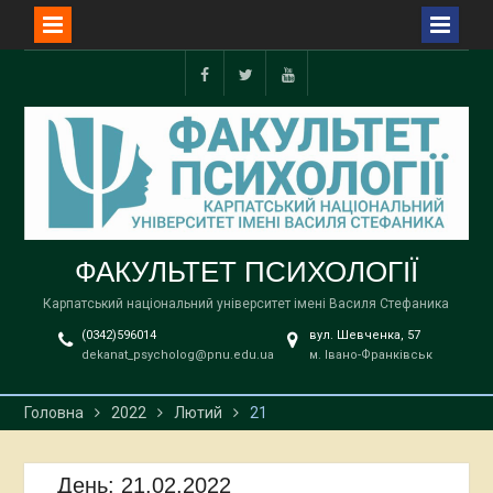
Перейти
до
Facebook
Twitter
YouTube
вмісту
ФАКУЛЬТЕТ ПСИХОЛОГІЇ
Карпатський національний університет імені Василя Стефаника
(0342)596014
вул. Шевченка, 57
dekanat_psycholog@pnu.edu.ua
м. Івано-Франківськ
Головна
2022
Лютий
21
День:
21.02.2022