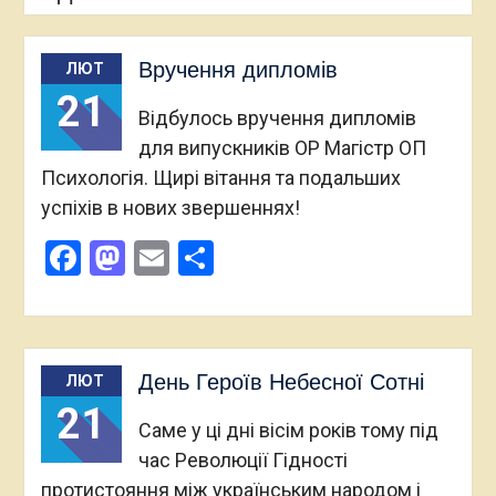
Вручення дипломів
ЛЮТ
21
Відбулось вручення дипломів
для випускників ОР Магістр ОП
Психологія. Щирі вітання та подальших
успіхів в нових звершеннях!
Facebook
Mastodon
Email
Поділитися
День Героїв Небесної Сотні
ЛЮТ
21
Саме у ці дні вісім років тому під
час Революції Гідності
протистояння між українським народом і