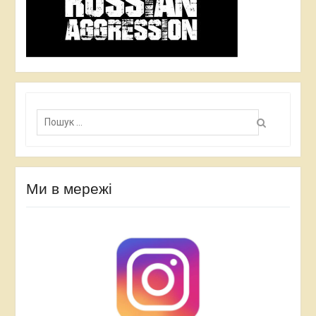
П
о
ш
у
к
:
Ми в мережі